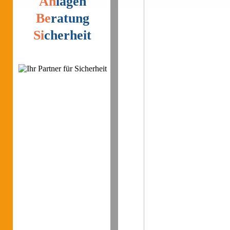
An
lagen
Be
ratung
Si
cherheit