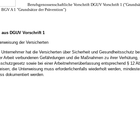
Berufsgenossenschaftliche Vorschrift DGUV Vorschrift 1 (
"Grundsä
: BGV A 1 "Grundsätze der Prävention")
 aus DGUV Vorschrift 1
erweisung der Versicherten
r Unternehmer hat die Versicherten über Sicherheit und Gesundheitsschutz
be
er Arbeit
verbundenen Gefährdungen und die Maßnahmen zu ihrer Verhütung,
sschutzgesetz sowie bei einer Arbeitnehmerüberlassung
entsprechend § 12 Ab
eisen; die Unterweisung muss erforderlichenfalls wiederholt
werden, mindesten
ss dokumentiert
werden.