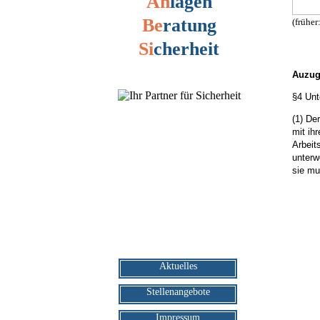
An
lagen
Be
ratung
(früher
Si
cherheit
Auzug
§4 Unt
(1) De
mit ihr
Arbeit
unterw
sie mu
Navigation
Aktuelles
überspringen
Stellenangebote
Impressum