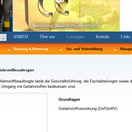
Navigation
ANBESI
Über uns
Leistungen
Kontakt
Links
überspringen
Beratung & Betreuung
Aus- und Weiterbildung
Manage
ahrstoffbeauftragter
fahrstoffbeauftragte berät die Geschäftsführung, die Fachabteilungen sowie die
n Umgang mit Gefahrstoffen bedeutsam sind.
Grundlagen
Gefahrstoffverordnung (GefStoffV)