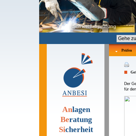
Zielseite
Prüfen
Gef
Der Ge
für de
An
lagen
Be
ratung
Si
cherheit