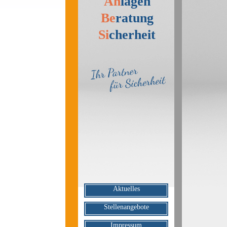
An
lagen
Be
ratung
Si
cherheit
Navigation
Aktuelles
überspringen
Stellenangebote
Impressum